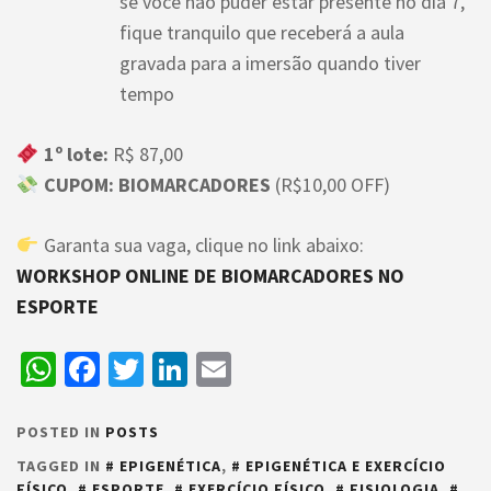
se você não puder estar presente no dia 7,
fique tranquilo que receberá a aula
gravada para a imersão quando tiver
tempo
1º lote:
R$ 87,00
CUPOM:
BIOMARCADORES
(R$10,00 OFF)
Garanta sua vaga, clique no link abaixo:
WORKSHOP ONLINE DE BIOMARCADORES NO
ESPORTE
WhatsApp
Facebook
Twitter
LinkedIn
Email
POSTED IN
POSTS
TAGGED IN
EPIGENÉTICA
,
EPIGENÉTICA E EXERCÍCIO
FÍSICO
,
ESPORTE
,
EXERCÍCIO FÍSICO
,
FISIOLOGIA
,