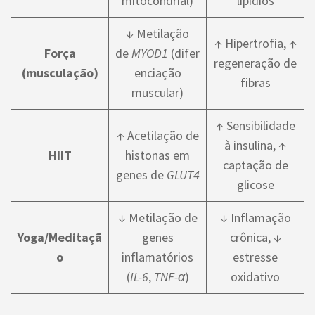
mitocondrial)
lipídios
↓ Metilação
↑ Hipertrofia, ↑
Força
de
MYOD1
(difer
regeneração de
(musculação)
enciação
fibras
muscular)
↑ Sensibilidade
↑ Acetilação de
à insulina, ↑
HIIT
histonas em
captação de
genes de
GLUT4
glicose
↓ Metilação de
↓ Inflamação
Yoga/Meditaçã
genes
crônica, ↓
o
inflamatórios
estresse
(
IL-6
,
TNF-α
)
oxidativo