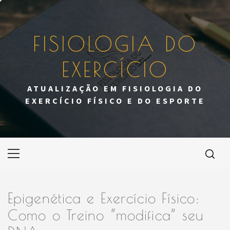
Skip
to
content
FISIOLOGIA DO
EXERCÍCIO
ATUALIZAÇÃO EM FISIOLOGIA DO
EXERCÍCIO FÍSICO E DO ESPORTE
Primary
Menu
Epigenética e Exercício Físico:
Como o Treino “modifica” seu