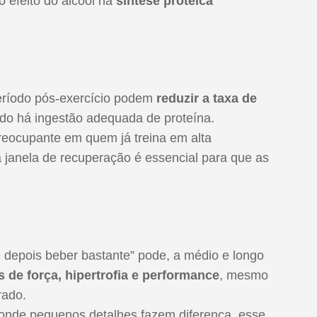
 efeito do álcool na
síntese proteica
eríodo pós-exercício podem
reduzir a taxa de
o há ingestão adequada de proteína.
preocupante em quem já treina em alta
a janela de recuperação é essencial para que as
 e depois beber bastante” pode, a médio e longo
 de força, hipertrofia e performance
, mesmo
rado.
 onde pequenos detalhes fazem diferença, esse