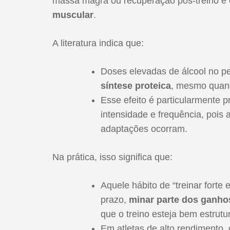
massa magra ou recuperação pós-treino é o
muscular
.
A literatura indica que:
Doses elevadas de álcool no p
síntese proteica
, mesmo quand
Esse efeito é particularmente 
intensidade e frequência, pois 
adaptações ocorram.
Na prática, isso significa que:
Aquele hábito de “treinar forte
prazo,
minar parte dos ganhos
que o treino esteja bem estrutu
Em atletas de alto rendimento,