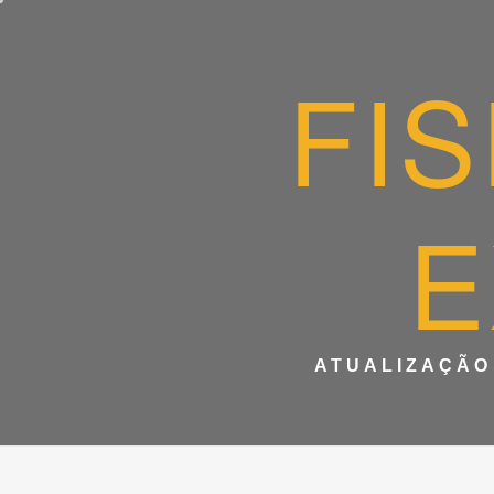
Skip
to
content
FI
E
ATUALIZAÇÃO 