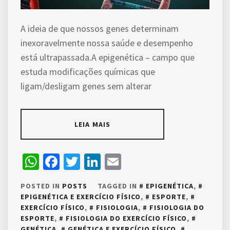
A ideia de que nossos genes determinam
inexoravelmente nossa saúde e desempenho
está ultrapassada.A epigenética – campo que
estuda modificações químicas que
ligam/desligam genes sem alterar
LEIA MAIS
WhatsApp
Facebook
Twitter
LinkedIn
Email
POSTED IN
POSTS
TAGGED IN
EPIGENÉTICA
,
EPIGENÉTICA E EXERCÍCIO FÍSICO
,
ESPORTE
,
EXERCÍCIO FÍSICO
,
FISIOLOGIA
,
FISIOLOGIA DO
ESPORTE
,
FISIOLOGIA DO EXERCÍCIO FÍSICO
,
GENÉTICA
,
GENÉTICA E EXERCÍCIO FÍSICO
,