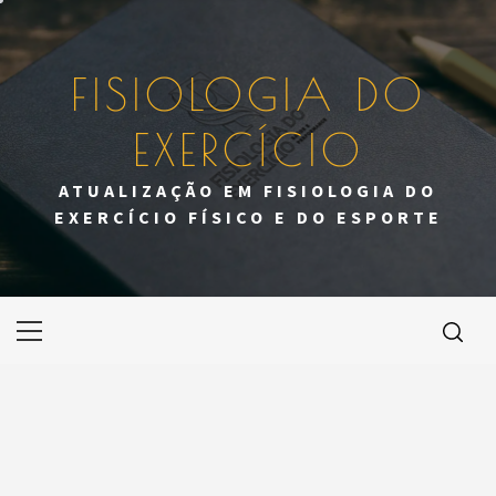
Skip
to
content
FISIOLOGIA DO
EXERCÍCIO
ATUALIZAÇÃO EM FISIOLOGIA DO
EXERCÍCIO FÍSICO E DO ESPORTE
Primary
Menu