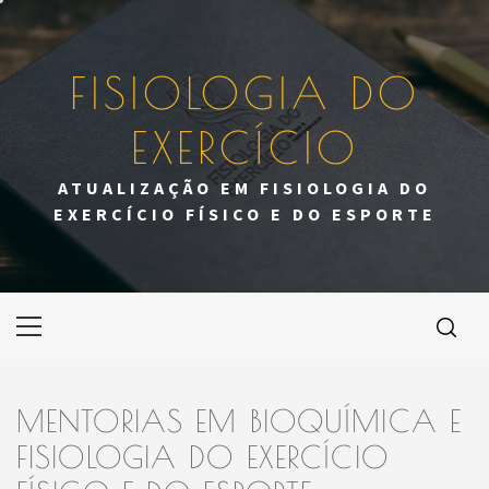
Skip
to
content
FISIOLOGIA DO
EXERCÍCIO
ATUALIZAÇÃO EM FISIOLOGIA DO
EXERCÍCIO FÍSICO E DO ESPORTE
Primary
Menu
MENTORIAS EM BIOQUÍMICA E
FISIOLOGIA DO EXERCÍCIO