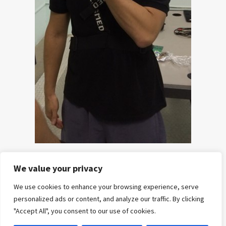
We value your privacy
HOME
POSTS
CURSOS
E-
REFERÊNCIAS
SOBRE
CONTATO
We use cookies to enhance your browsing experience, serve
E
BOOKS
NÓS
personalized ads or content, and analyze our traffic. By clicking
MENTORIAS
"Accept All", you consent to our use of cookies.
Copyright© All rights reserved to fisiologiadoexercicio.com
|