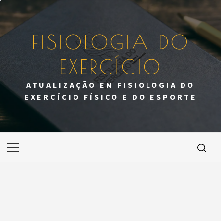
Skip
to
content
FISIOLOGIA DO
EXERCÍCIO
ATUALIZAÇÃO EM FISIOLOGIA DO
EXERCÍCIO FÍSICO E DO ESPORTE
Primary
Menu