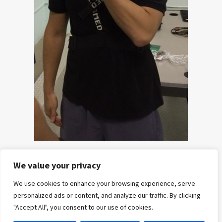
We value your privacy
HOME
POSTS
CURSOS
E-
REFERÊNCIAS
SOBRE
CONTATO
We use cookies to enhance your browsing experience, serve
E
BOOKS
NÓS
personalized ads or content, and analyze our traffic. By clicking
MENTORIAS
"Accept All", you consent to our use of cookies.
Copyright© All rights reserved to fisiologiadoexercicio.com
|