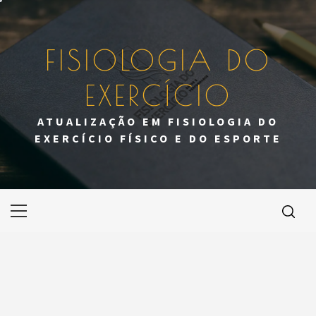
Skip
to
content
FISIOLOGIA DO
EXERCÍCIO
ATUALIZAÇÃO EM FISIOLOGIA DO
EXERCÍCIO FÍSICO E DO ESPORTE
Primary
Menu