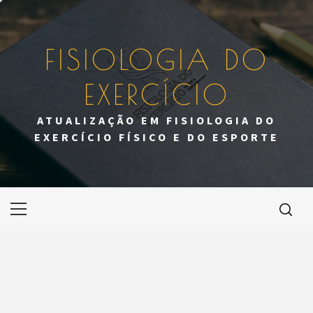
Skip
to
content
FISIOLOGIA DO
EXERCÍCIO
ATUALIZAÇÃO EM FISIOLOGIA DO
EXERCÍCIO FÍSICO E DO ESPORTE
Primary
Menu