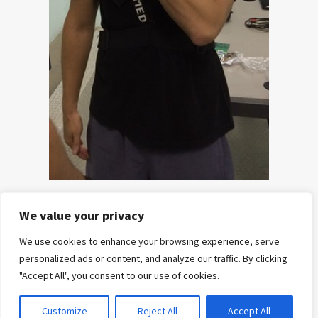
We value your privacy
HOME
POSTS
CURSOS
E-
REFERÊNCIAS
SOBRE
CONTATO
We use cookies to enhance your browsing experience, serve
E
BOOKS
NÓS
personalized ads or content, and analyze our traffic. By clicking
MENTORIAS
"Accept All", you consent to our use of cookies.
Copyright© All rights reserved to fisiologiadoexercicio.com
|
Theme: Sports Blog by
Unitedtheme
.
Customize
Reject All
Accept All