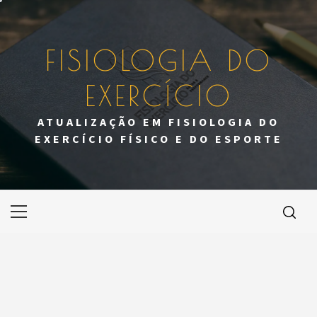
Skip
to
content
FISIOLOGIA DO
EXERCÍCIO
ATUALIZAÇÃO EM FISIOLOGIA DO
EXERCÍCIO FÍSICO E DO ESPORTE
Primary
Menu