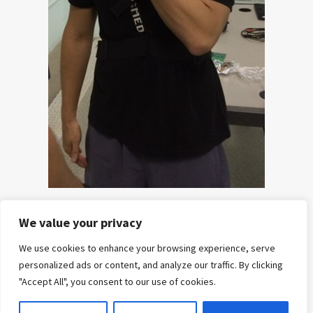
We value your privacy
HOME
POSTS
CURSOS
E-
REFERÊNCIAS
SOBRE
CONTATO
We use cookies to enhance your browsing experience, serve
E
BOOKS
NÓS
personalized ads or content, and analyze our traffic. By clicking
MENTORIAS
"Accept All", you consent to our use of cookies.
Copyright© All rights reserved to fisiologiadoexercicio.com
|