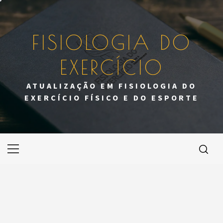
Skip
to
content
FISIOLOGIA DO
EXERCÍCIO
ATUALIZAÇÃO EM FISIOLOGIA DO
EXERCÍCIO FÍSICO E DO ESPORTE
Primary
Menu