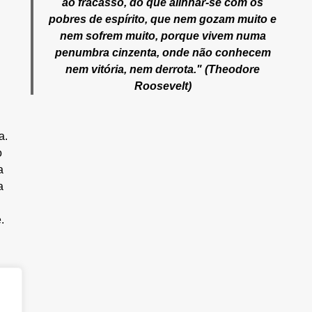
ao fracasso, do que alinhar-se com os
pobres de espírito, que nem gozam muito e
nem sofrem muito, porque vivem numa
penumbra cinzenta, onde não conhecem
nem vitória, nem derrota." (Theodore
Roosevelt)
a.
o
a
a
.