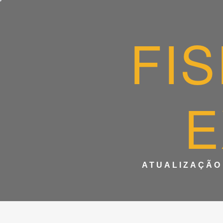
Skip
to
content
FI
E
ATUALIZAÇÃO 