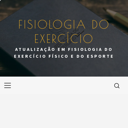
Skip
to
content
FISIOLOGIA DO
EXERCÍCIO
ATUALIZAÇÃO EM FISIOLOGIA DO
EXERCÍCIO FÍSICO E DO ESPORTE
Primary
Menu