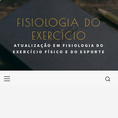
Skip
to
content
FISIOLOGIA DO
EXERCÍCIO
ATUALIZAÇÃO EM FISIOLOGIA DO
EXERCÍCIO FÍSICO E DO ESPORTE
Primary
Menu