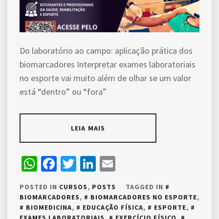
Do laboratório ao campo: aplicação prática dos
biomarcadores Interpretar exames laboratoriais
no esporte vai muito além de olhar se um valor
está “dentro” ou “fora”
LEIA MAIS
WhatsApp
Facebook
Twitter
LinkedIn
Email
POSTED IN
CURSOS
,
POSTS
TAGGED IN
BIOMARCADORES
,
BIOMARCADORES NO ESPORTE
,
BIOMEDICINA
,
EDUCAÇÃO FÍSICA
,
ESPORTE
,
EXAMES LABORATORIAIS
,
EXERCÍCIO FÍSICO
,